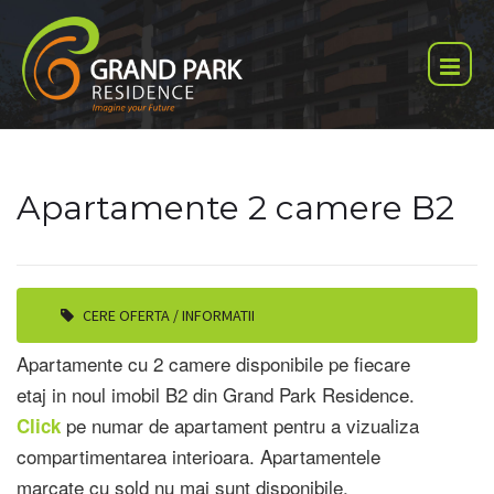
RO
EN
/
HOME
Apartamente 2 camere B2
LOCATIE
DESPRE NOI
GRAND PARK SUD RESIDENCE
CERE OFERTA / INFORMATII
Apartamente cu 2 camere disponibile pe fiecare
ANSAMBLU
etaj in noul imobil B2 din Grand Park Residence.
APARTAMENTE
pe numar de apartament pentru a vizualiza
Click
compartimentarea interioara. Apartamentele
SPATII COMERCIALE
marcate cu sold nu mai sunt disponibile.