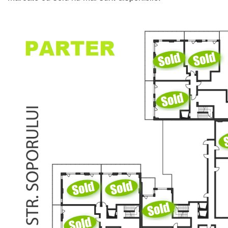
FINISAJE
AMENAJARI INTERIOARE
GALERIE FOTO VIDEO
STADIU PROIECT
RECENZII
CONTACT
CERERE OFERTA / INFORMATII